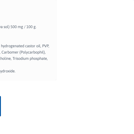
va sol) 500 mg / 100 g.
 hydrogenated castor oil, PVP,
 Carbomer (Polycarbophil),
oline, Trisodium phosphate,
hydroxide.