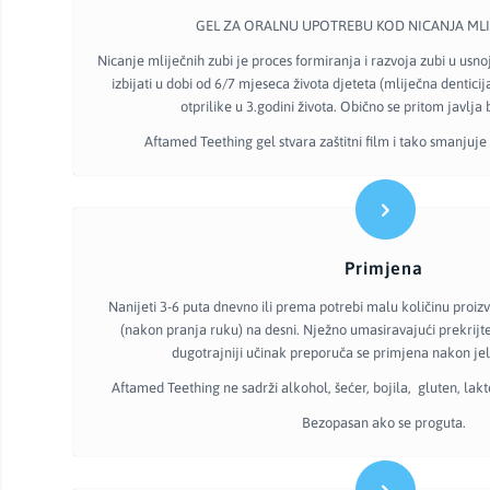
GEL ZA ORALNU UPOTREBU KOD NICANJA MLI
Nicanje mliječnih zubi je proces formiranja i razvoja zubi u usnoj 
izbijati u dobi od 6/7 mjeseca života djeteta (mliječna dentici
otprilike u 3.godini života. Obično se pritom javlja 
Aftamed Teething gel stvara zaštitni film i tako smanjuje 
Primjena
Nanijeti 3-6 puta dnevno ili prema potrebi malu količinu proiz
(nakon pranja ruku) na desni. Nježno umasiravajući prekrijte
dugotrajniji učinak preporuča se primjena nakon jela
Aftamed Teething ne sadrži alkohol, šećer, bojila, gluten, lak
Bezopasan ako se proguta.