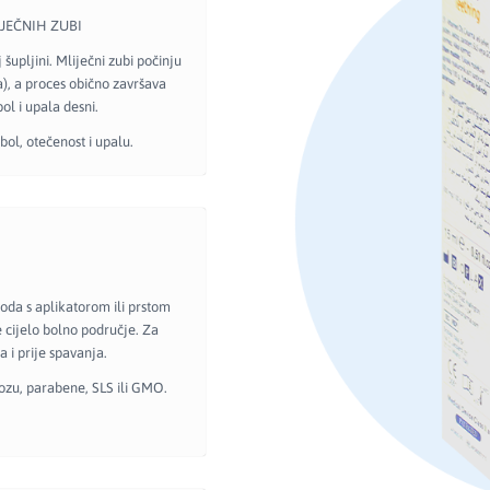
JEČNIH ZUBI
šupljini. Mliječni zubi počinju
ja), a proces obično završava
bol i upala desni.
bol, otečenost i upalu.
voda s aplikatorom ili prstom
 cijelo bolno područje. Za
 i prije spavanja.
tozu, parabene, SLS ili GMO.