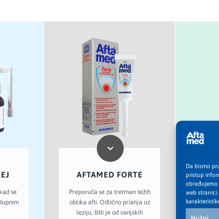
Da bismo pruž
EJ
AFTAMED FORTE
AF
pristup info
obrađujemo p
kad se
Preporuča se za tretman težih
web stranici
Prepor
karakteristike
stupnim
oblika afti. Odlično prianja uz
d
leziju, štiti je od vanjskih
Nužni