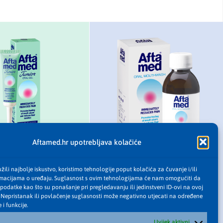
Aftamed.hr upotrebljava kolačiće
ili najbolje iskustvo, koristimo tehnologije poput kolačića za čuvanje i/ili
TAMED JUNIOR
AFTAMED TEKUĆINA
rmacijama o uređaju. Suglasnost s ovim tehnologijama će nam omogućiti da
GEL
ZA ISPIRANJE USTA
odatke kao što su ponašanje pri pregledavanju ili jedinstveni ID-ovi na ovoj
. Nepristanak ili povlačenje suglasnosti može negativno utjecati na određene
uča za tretman afti kod
Preporuča se koristiti kao
 i funkcije.
jece, kada su afte
prevencija nastanka novih afti
Uvijek aktivni