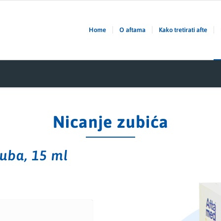
Home
O aftama
Kako tretirati afte
Nicanje zubića
uba, 15 ml