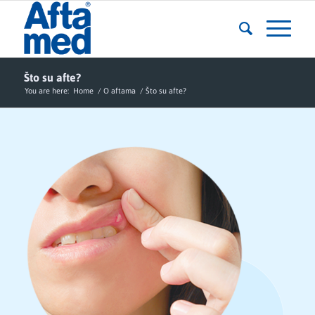
Što su afte?
You are here:
Home
/
O aftama
/
Što su afte?