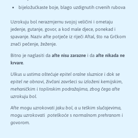
bijeložućkaste boje, blago uzdignutih crvenih rubova
Uzrokuju bol nerazmjernu svojoj veličini i ometaju
jedenje, gutanje, govor, a kod male djece, ponekad i
spavanje. Naziv afte potječe iz riječi Aftal, što na Grčkom
znači pečenje, žeženje.
Bitno je naglasiti da
afte nisu zarazne
i da
afte nikada ne
krvare
.
Ulkus u ustima oštećuje epitel oralne sluznice i dok se
epitel ne obnovi, živčani završeci su izloženi kemijskim,
mehaničkim i toplinskim podražajima, zbog čega afte
uzrokuju bol.
Afte mogu uzrokovati jaku bol, a u teškim slučajevima,
mogu uzrokovati poteškoće s normalnom prehranom i
govorom.