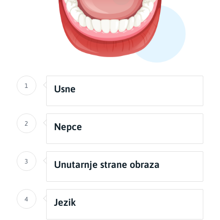
1
Usne
2
Nepce
3
Unutarnje strane obraza
4
Jezik