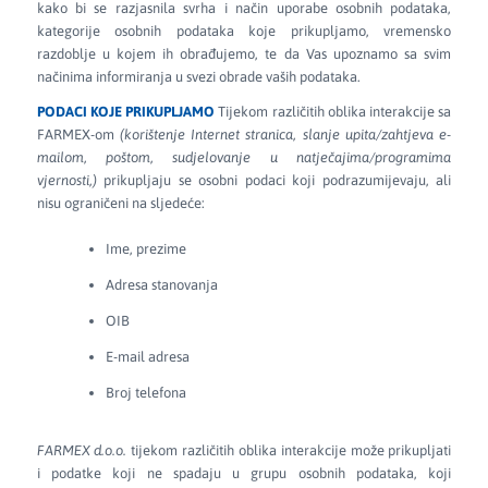
kako bi se razjasnila svrha i način uporabe osobnih podataka,
kategorije osobnih podataka koje prikupljamo, vremensko
razdoblje u kojem ih obrađujemo, te da Vas upoznamo sa svim
načinima informiranja u svezi obrade vaših podataka.
PODACI KOJE PRIKUPLJAMO
Tijekom različitih oblika interakcije sa
FARMEX-om
(korištenje Internet stranica, slanje upita/zahtjeva e-
mailom, poštom, sudjelovanje u natječajima/programima
vjernosti,)
prikupljaju se osobni podaci koji podrazumijevaju, ali
nisu ograničeni na sljedeće:
Ime, prezime
Adresa stanovanja
OIB
E-mail adresa
Broj telefona
FARMEX d.o.o.
tijekom različitih oblika interakcije može prikupljati
i podatke koji ne spadaju u grupu osobnih podataka, koji