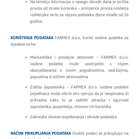
Na temelju informacija o opsegu obrade dana je izričita
privola od strane korisnika – primjerice privola nositelja
roditeljske skrbi za objavu podataka djece mlađe od 16
godina.
KORIŠTENJE PODATAKA
FARMEX d.o.o.
koristi osobne podatke za
sljedeće svrhe:
Marketinške i prodajne aktivnosti –
FARMEX d.o.o.
osobne podatke može upotrijebiti s ciljem
obavještavanja o novim pogodnostima, sadržajima,
popustima ili sličnim aktivnostima
Zaštita zaposlenika –
FARMEX d.o.o.
osobne podatke
pojedinaca može otkriti ako vjeruje da je neophodno ili
prikladno kako bi se zaštitili zdravlje i sigurnost
zaposlenika, posjetitelja, imovine i/ili korisnika
Zakonske obveze izvještavanja i obrade podataka
NAČINI PRIKUPLJANJA PODATAKA
Osobni podaci se prikupljaju na