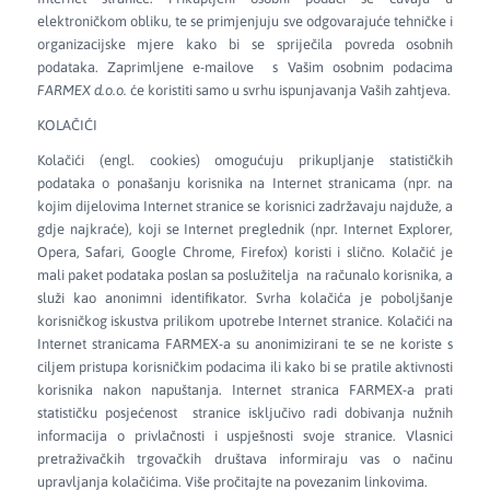
elektroničkom obliku, te se primjenjuju sve odgovarajuće tehničke i
organizacijske mjere kako bi se spriječila povreda osobnih
podataka. Zaprimljene e-mailove s Vašim osobnim podacima
FARMEX d.o.o.
će koristiti samo u svrhu ispunjavanja Vaših zahtjeva.
KOLAČIĆI
Kolačići (engl. cookies) omogućuju prikupljanje statističkih
podataka o ponašanju korisnika na Internet stranicama (npr. na
kojim dijelovima Internet stranice se korisnici zadržavaju najduže, a
gdje najkraće), koji se Internet preglednik (npr. Internet Explorer,
Opera, Safari, Google Chrome, Firefox) koristi i slično. Kolačić je
mali paket podataka poslan sa poslužitelja na računalo korisnika, a
služi kao anonimni identifikator. Svrha kolačića je poboljšanje
korisničkog iskustva prilikom upotrebe Internet stranice. Kolačići na
Internet stranicama FARMEX-a su anonimizirani te se ne koriste s
ciljem pristupa korisničkim podacima ili kako bi se pratile aktivnosti
korisnika nakon napuštanja. Internet stranica FARMEX-a prati
statističku posjećenost stranice isključivo radi dobivanja nužnih
informacija o privlačnosti i uspješnosti svoje stranice. Vlasnici
pretraživačkih trgovačkih društava informiraju vas o načinu
upravljanja kolačićima. Više pročitajte na povezanim linkovima.