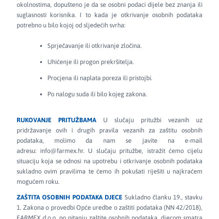
okolnostima, dopušteno je da se osobni podaci dijele bez znanja ili
suglasnosti korisnika. I to kada je otkrivanje osobnih podataka
potrebno u bilo kojoj od sljedećih svrha:
Sprječavanje ili otkrivanje zločina.
Uhićenje ili progon prekršitelja.
Procjena ili naplata poreza ili pristojbi.
Po nalogu suda ili bilo kojeg zakona.
RUKOVANJE PRITUŽBAMA
U slučaju pritužbi vezanih uz
pridržavanje ovih i drugih pravila vezanih za zaštitu osobnih
podataka, molimo da nam se javite na e-mail
adresu: info@farmex.hr. U slučaju pritužbe, istražit ćemo cijelu
situaciju koja se odnosi na upotrebu i otkrivanje osobnih podataka
sukladno ovim pravilima te ćemo ih pokušati riješiti u najkraćem
mogućem roku.
ZAŠTITA OSOBNIH PODATAKA DJECE
Sukladno članku 19., stavku
1. Zakona o provedbi Opće uredbe o zaštiti podataka (NN 42/2018),
FARMEX d.o.o.
po pitanju zaštite osobnih podataka, djecom smatra