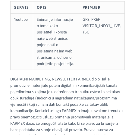
SERVIS
OPIS
PRIMJER
Youtube
Snimanje informacije
GPS, PREF,
o tome kako
VISITOR_INFO1_LIVE,
posjetitelji koriste
YSC
naše web stranice,
pojedinosti o
posjetima našim web
stranicama, odnosno
podrijetlo posjetitelja.
DIGITALNI MARKETING, NEWSLETTER FARMEX d.o.o. šalje
promotivne materijale putem digitalnih komunikacijskih kanala
pojedincima s kojima je u određenom trenutku ostvarilo nekakav
oblik suradnje (sudionici u nagradnim natječajima/programima
vjernosti) i koji su nam dali kontakt podatke za takav oblik
komunikacije. Korisnici usluga FARMEX-a imaju u svakom trenutku
pravo onemogućiti uslugu primanja promotivnih materijala, a
FARMEX d.o.o. će omogućiti alate kako bi se pravo za brisanje iz
baze podataka za slanje obavijesti provelo. Pravna osnova za