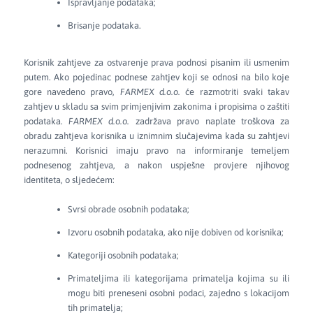
Ispravljanje podataka;
Brisanje podataka.
Korisnik zahtjeve za ostvarenje prava podnosi pisanim ili usmenim
putem. Ako pojedinac podnese zahtjev koji se odnosi na bilo koje
gore navedeno pravo,
FARMEX d.o.o.
će razmotriti svaki takav
zahtjev u skladu sa svim primjenjivim zakonima i propisima o zaštiti
podataka.
FARMEX d.o.o.
zadržava pravo naplate troškova za
obradu zahtjeva korisnika u iznimnim slučajevima kada su zahtjevi
nerazumni. Korisnici imaju pravo na informiranje temeljem
podnesenog zahtjeva, a nakon uspješne provjere njihovog
identiteta, o sljedećem:
Svrsi obrade osobnih podataka;
Izvoru osobnih podataka, ako nije dobiven od korisnika;
Kategoriji osobnih podataka;
Primateljima ili kategorijama primatelja kojima su ili
mogu biti preneseni osobni podaci, zajedno s lokacijom
tih primatelja;