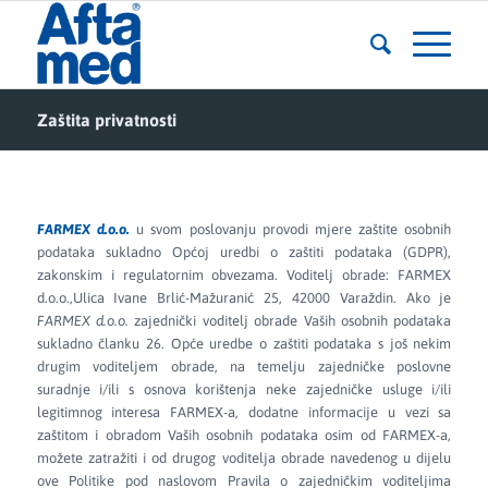
Zaštita privatnosti
FARMEX d.o.o.
u svom poslovanju provodi mjere zaštite osobnih
podataka sukladno Općoj uredbi o zaštiti podataka (GDPR),
zakonskim i regulatornim obvezama. Voditelj obrade: FARMEX
d.o.o.,Ulica Ivane Brlić-Mažuranić 25, 42000 Varaždin. Ako je
FARMEX d.o.o.
zajednički voditelj obrade Vaših osobnih podataka
sukladno članku 26. Opće uredbe o zaštiti podataka s još nekim
drugim voditeljem obrade, na temelju zajedničke poslovne
suradnje i/ili s osnova korištenja neke zajedničke usluge i/ili
legitimnog interesa FARMEX-a, dodatne informacije u vezi sa
zaštitom i obradom Vaših osobnih podataka osim od FARMEX-a,
možete zatražiti i od drugog voditelja obrade navedenog u dijelu
ove Politike pod naslovom Pravila o zajedničkim voditeljima