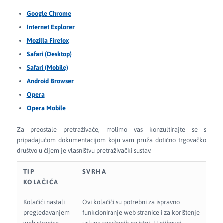
Google Chrome
Internet Explorer
Mozilla Firefox
Safari (Desktop)
Safari (Mobile)
Android Browser
Opera
Opera Mobile
Za preostale pretraživače, molimo vas konzultirajte se s
pripadajućom dokumentacijom koju vam pruža dotično trgovačko
društvo u čijem je vlasništvu pretraživački sustav.
TIP
SVRHA
KOLAČIĆA
Kolačići nastali
Ovi kolačići su potrebni za ispravno
pregledavanjem
funkcioniranje web stranice i za korištenje
web stranice
usluga sadržanih na istoj. U njihovoj