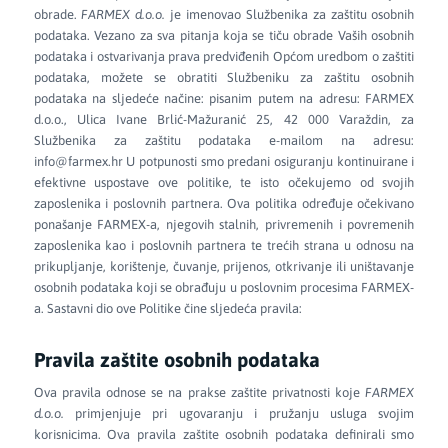
obrade.
FARMEX d.o.o.
je imenovao Službenika za zaštitu osobnih
podataka. Vezano za sva pitanja koja se tiču obrade Vaših osobnih
podataka i ostvarivanja prava predviđenih Općom uredbom o zaštiti
podataka, možete se obratiti Službeniku za zaštitu osobnih
podataka na sljedeće načine: pisanim putem na adresu: FARMEX
d.o.o., Ulica Ivane Brlić-Mažuranić 25, 42 000 Varaždin, za
Službenika za zaštitu podataka e-mailom na adresu:
info@farmex.hr U potpunosti smo predani osiguranju kontinuirane i
efektivne uspostave ove politike, te isto očekujemo od svojih
zaposlenika i poslovnih partnera. Ova politika određuje očekivano
ponašanje FARMEX-a, njegovih stalnih, privremenih i povremenih
zaposlenika kao i poslovnih partnera te trećih strana u odnosu na
prikupljanje, korištenje, čuvanje, prijenos, otkrivanje ili uništavanje
osobnih podataka koji se obrađuju u poslovnim procesima FARMEX-
a. Sastavni dio ove Politike čine sljedeća pravila:
Pravila zaštite osobnih podataka
Ova pravila odnose se na prakse zaštite privatnosti koje
FARMEX
d.o.o.
primjenjuje pri ugovaranju i pružanju usluga svojim
korisnicima. Ova pravila zaštite osobnih podataka definirali smo