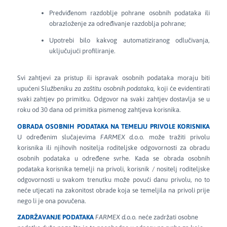
Predviđenom razdoblje pohrane osobnih podataka ili
obrazloženje za određivanje razdoblja pohrane;
Upotrebi bilo kakvog automatiziranog odlučivanja,
uključujući profiliranje.
Svi zahtjevi za pristup ili ispravak osobnih podataka moraju biti
upućeni
Službeniku za zaštitu osobnih podataka
, koji će evidentirati
svaki zahtjev po primitku. Odgovor na svaki zahtjev dostavlja se u
roku od 30 dana od primitka pismenog zahtjeva korisnika.
OBRADA OSOBNIH PODATAKA NA TEMELJU PRIVOLE KORISNIKA
U određenim slučajevima
FARMEX d.o.o.
može tražiti privolu
korisnika ili njihovih nositelja roditeljske odgovornosti za obradu
osobnih podataka u određene svrhe. Kada se obrada osobnih
podataka korisnika temelji na privoli, korisnik / nositelj roditeljske
odgovornosti u svakom trenutku može povući danu privolu, no to
neće utjecati na zakonitost obrade koja se temeljila na privoli prije
nego li je ona povučena.
ZADRŽAVANJE PODATAKA
FARMEX d.o.o.
neće zadržati osobne