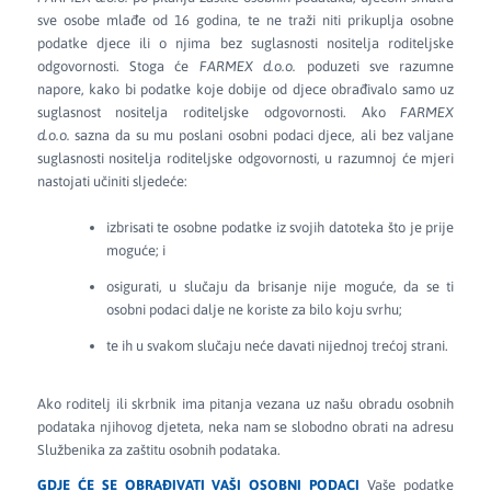
sve osobe mlađe od 16 godina, te ne traži niti prikuplja osobne
podatke djece ili o njima bez suglasnosti nositelja roditeljske
odgovornosti. Stoga će
FARMEX d.o.o.
poduzeti sve razumne
napore, kako bi podatke koje dobije od djece obrađivalo samo uz
suglasnost nositelja roditeljske odgovornosti. Ako
FARMEX
d.o.o.
sazna da su mu poslani osobni podaci djece, ali bez valjane
suglasnosti nositelja roditeljske odgovornosti, u razumnoj će mjeri
nastojati učiniti sljedeće:
izbrisati te osobne podatke iz svojih datoteka što je prije
moguće; i
osigurati, u slučaju da brisanje nije moguće, da se ti
osobni podaci dalje ne koriste za bilo koju svrhu;
te ih u svakom slučaju neće davati nijednoj trećoj strani.
Ako roditelj ili skrbnik ima pitanja vezana uz našu obradu osobnih
podataka njihovog djeteta, neka nam se slobodno obrati na adresu
Službenika za zaštitu osobnih podataka.
GDJE ĆE SE OBRAĐIVATI VAŠI OSOBNI PODACI
Vaše podatke