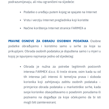
podrazumijevaju, ali nisu ograničeni na sljedeće:
Podatke o uređaju putem kojeg se spajate na Internet
Vrstu i verziju Internet preglednika koji koristite
Načine korištenja Internet stranice FARMEX-a
PRAVNE OSNOVE ZA OBRADU OSOBNIH PODATAKA
Osobne
podatke obrađujemo i koristimo samo u svrhe za koje su
prikupljeni. Obrada osobnih podataka je dopuštena samo i u mjeri u
kojoj je ispunjeno najmanje jedno od sljedećeg:
Obrada je nužna za potrebe legitimnih poslovnih
interesa
FARMEX d.o.o.
ili treće strane, osim kada su od
tih interesa jači interesi ili temeljna prava i sloboda
korisnika koji zahtijevaju zaštitu osobnih podataka –
primjerice obrada podataka u marketinške svrhe, kada
svoje korisnike obavještavamo o posebnim ponudama ili
pozivamo na događaje za koje očekujemo da bi isti
mogli biti zainteresirani;