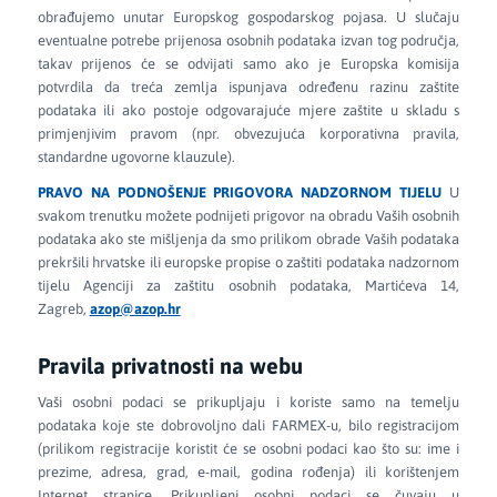
obrađujemo unutar Europskog gospodarskog pojasa. U slučaju
eventualne potrebe prijenosa osobnih podataka izvan tog područja,
takav prijenos će se odvijati samo ako je Europska komisija
potvrdila da treća zemlja ispunjava određenu razinu zaštite
podataka ili ako postoje odgovarajuće mjere zaštite u skladu s
primjenjivim pravom (npr. obvezujuća korporativna pravila,
standardne ugovorne klauzule).
PRAVO NA PODNOŠENJE PRIGOVORA NADZORNOM TIJELU
U
svakom trenutku možete podnijeti prigovor na obradu Vaših osobnih
podataka ako ste mišljenja da smo prilikom obrade Vaših podataka
prekršili hrvatske ili europske propise o zaštiti podataka nadzornom
tijelu Agenciji za zaštitu osobnih podataka, Martićeva 14,
Zagreb,
azop@azop.hr
Pravila privatnosti na webu
Vaši osobni podaci se prikupljaju i koriste samo na temelju
podataka koje ste dobrovoljno dali FARMEX-u, bilo registracijom
(prilikom registracije koristit će se osobni podaci kao što su: ime i
prezime, adresa, grad, e-mail, godina rođenja) ili korištenjem
Internet stranice. Prikupljeni osobni podaci se čuvaju u