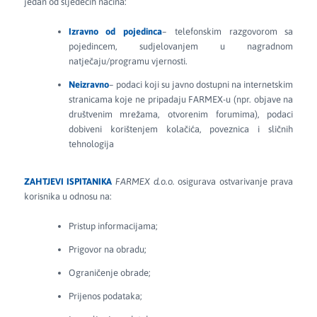
jedan od sljedećih načina:
Izravno od pojedinca
– telefonskim razgovorom sa
pojedincem, sudjelovanjem u nagradnom
natječaju/programu vjernosti.
Neizravno
– podaci koji su javno dostupni na internetskim
stranicama koje ne pripadaju FARMEX-u (npr. objave na
društvenim mrežama, otvorenim forumima), podaci
dobiveni korištenjem kolačića, poveznica i sličnih
tehnologija
ZAHTJEVI ISPITANIKA
FARMEX d.o.o.
osigurava ostvarivanje prava
korisnika u odnosu na:
Pristup informacijama;
Prigovor na obradu;
Ograničenje obrade;
Prijenos podataka;