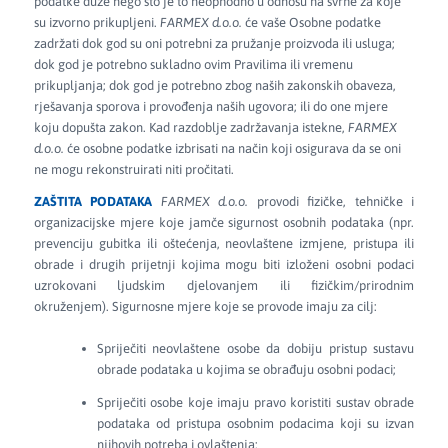
podatke duže nego što je to neophodno u odnosu na svrhe za koje
su izvorno prikupljeni.
FARMEX d.o.o.
će vaše Osobne podatke
zadržati dok god su oni potrebni za pružanje proizvoda ili usluga;
dok god je potrebno sukladno ovim Pravilima ili vremenu
prikupljanja; dok god je potrebno zbog naših zakonskih obaveza,
rješavanja sporova i provođenja naših ugovora; ili do one mjere
koju dopušta zakon. Kad razdoblje zadržavanja istekne,
FARMEX
d.o.o.
će osobne podatke izbrisati na način koji osigurava da se oni
ne mogu rekonstruirati niti pročitati.
ZAŠTITA PODATAKA
FARMEX d.o.o.
provodi fizičke, tehničke i
organizacijske mjere koje jamče sigurnost osobnih podataka (npr.
prevenciju gubitka ili oštećenja, neovlaštene izmjene, pristupa ili
obrade i drugih prijetnji kojima mogu biti izloženi osobni podaci
uzrokovani ljudskim djelovanjem ili fizičkim/prirodnim
okruženjem). Sigurnosne mjere koje se provode imaju za cilj:
Spriječiti neovlaštene osobe da dobiju pristup sustavu
obrade podataka u kojima se obrađuju osobni podaci;
Spriječiti osobe koje imaju pravo koristiti sustav obrade
podataka od pristupa osobnim podacima koji su izvan
njihovih potreba i ovlaštenja;