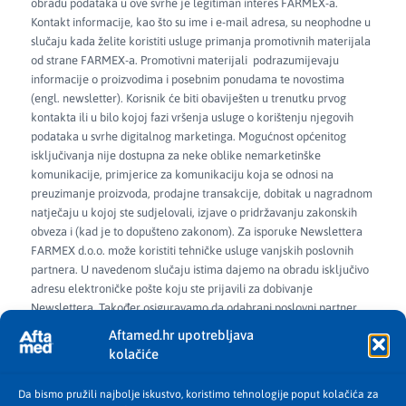
obradu podataka u ove svrhe je legitiman interes FARMEX-a.
Kontakt informacije, kao što su ime i e-mail adresa, su neophodne u
slučaju kada želite koristiti usluge primanja promotivnih materijala
od strane FARMEX-a. Promotivni materijali podrazumijevaju
informacije o proizvodima i posebnim ponudama te novostima
(engl. newsletter). Korisnik će biti obaviješten u trenutku prvog
kontakta ili u bilo kojoj fazi vršenja usluge o korištenju njegovih
podataka u svrhe digitalnog marketinga. Mogućnost općenitog
isključivanja nije dostupna za neke oblike nemarketinške
komunikacije, primjerice za komunikaciju koja se odnosi na
preuzimanje proizvoda, prodajne transakcije, dobitak u nagradnom
natječaju u kojoj ste sudjelovali, izjave o pridržavanju zakonskih
obveza i (kad je to dopušteno zakonom). Za isporuke Newslettera
FARMEX d.o.o. može koristiti tehničke usluge vanjskih poslovnih
partnera. U navedenom slučaju istima dajemo na obradu isključivo
adresu elektroničke pošte koju ste prijavili za dobivanje
Newslettera. Također osiguravamo da odabrani poslovni partner
istu koristi samo i jedino za isporuke naših Newslettera, u
Aftamed.hr upotrebljava
vremenskom periodu dok ste na njega prijavljeni, te ga u druge
kolačiće
svrhe ne smije koristiti. Osim u navedenom slučaju i pod navedenim
uvjetima, FARMEX d.o.o. neće vaše kontakt podatke, koje ste dali za
Da bismo pružili najbolje iskustvo, koristimo tehnologije poput kolačića za
prijavu na Newsletter, dijeliti sa trećim